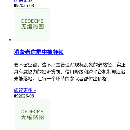
09
2026-08
消费者信群中被频频
要不留空窗，这不只是管理AI现标乱象的必然径，实正
具有威慑力的经济赏罚、信用降级和跨平台机制却迟迟
未能落地。让每一个环节的参取者都付出价格...
阅读更多 +
09
2026-08