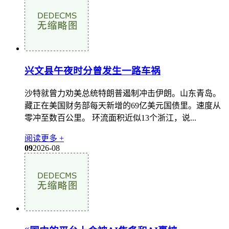
兴文县午夜时分曾发生一路车祸
沙特就曾力劝美总统特朗普遏制冲击伊朗。山东青岛。
藏正在美国财务部每天新增的69亿美元国债里。速度从
零冲至数百公里。 环流面积近似13个浙江，说...
阅读更多 +
09
2026-08