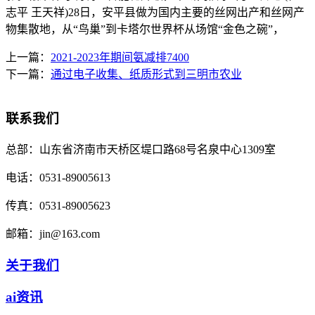
志平 王天祥)28日，安平县做为国内主要的丝网出产和丝网产
物集散地，从“鸟巢”到卡塔尔世界杯从场馆“金色之碗”，
上一篇：
2021-2023年期间氨减排7400
下一篇：
通过电子收集、纸质形式到三明市农业
联系我们
总部：
山东省济南市天桥区堤口路68号名泉中心1309室
电话：
0531-89005613
传真：
0531-89005623
邮箱：
jin@163.com
关于我们
ai资讯