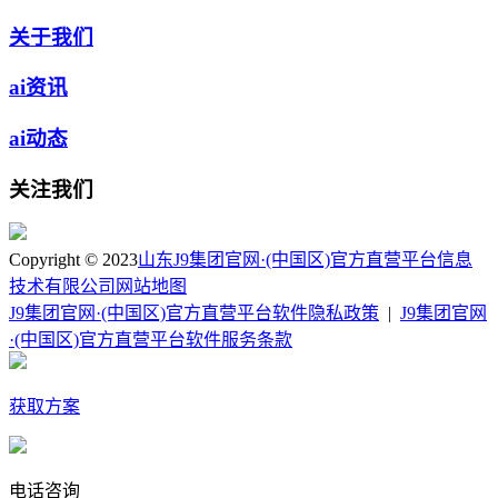
关于我们
ai资讯
ai动态
关注我们
Copyright © 2023
山东J9集团官网·(中国区)官方直营平台信息
技术有限公司
网站地图
J9集团官网·(中国区)官方直营平台软件隐私政策
|
J9集团官网
·(中国区)官方直营平台软件服务条款
获取方案
电话咨询