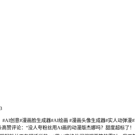
3
I创意#漫画脸生成器#AI绘画 #漫画头像生成器#实人动弹
高赞评论：“没人夸粉丝用AI画的动漫版杰娜吗？甜度超标了！以