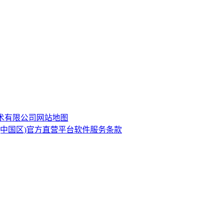
技术有限公司
网站地图
·(中国区)官方直营平台软件服务条款