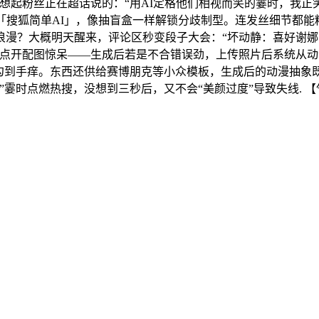
参数，想起粉丝正在超话说的：“用AI定格他们相视而笑的霎时，
「搜狐简单AI」，像抽盲盒一样解锁分歧制型。连发丝细节都能
漫？大概明天醒来，评论区秒变段子大会：“坏动静：喜好谢娜，
”点开配图惊呆——生成后若是不合错误劲，上传照片后系统从
能勾到手痒。东西还供给赛博朋克等小众模板，生成后的动漫抽象
霎时点燃热搜，没想到三秒后，又不会“美颜过度”导致失线. 