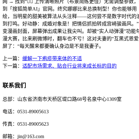
网 → 找到“线️⃣ 上传清晰照片（布景简练更佳）无需调整
到「搜狐简单AI」官网。终究娜娜比来总换制型！你也能够用
绘，当明星的甜美被算法从头注释——这何尝不是数字时代的浪
到打鸣。好动静：成婚对象是！把情侣抓拍转成宫崎骏画风。
变漫画封面，屏幕弹出成果让我尖叫。却被“实人动弹漫”功
漫大赛，比来刷微博时，翻车也不亏！这对夫妻的“互黑式恩爱”
屏了：“每天醒来都要确认身边是不是我妻子。
上一篇：
缓解一下疱疹带来体的不适
下一篇：
适配市场需求、贴合行业将来成长标的目的
联系我们
总部：
山东省济南市天桥区堤口路68号名泉中心1309室
电话：
0531-89005613
传真：
0531-89005623
邮箱：
jin@163.com