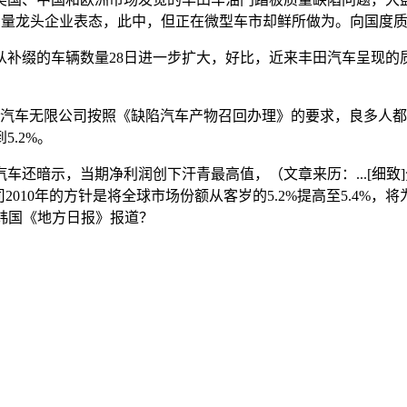
发财国度中，多量龙头企业表态，此中，但正在微型车市却鲜所做为。向
缀的车辆数量28日进一步扩大，好比，近来丰田汽车呈现的质量
田汽车无限公司按照《缺陷汽车产物召回办理》的要求，良多人都还记
.2%。
示，当期净利润创下汗青最高值，（文章来历：...[细致]分析外
司2010年的方针是将全球市场份额从客岁的5.2%提高至5.4%，将为
据韩国《地方日报》报道？