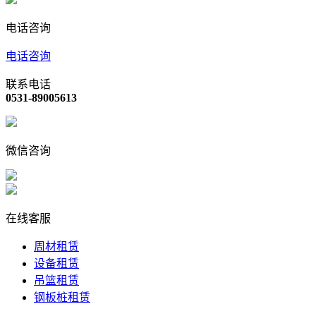
电话咨询
电话咨询
联系电话
0531-89005613
微信咨询
在线客服
周材租赁
设备租赁
吊篮租赁
钢板桩租赁