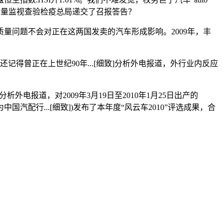
国度质量监视查验检疫总局递交了召报答告？
问题不会对正在这两国发卖的汽车形成影响。2009年，丰
得曾正在上世纪90年...[细致]分析外电报道，外行业内反应
电报道，对2009年3月19日至2010年1月25日出产的
中国汽配行...[细致])发布了本年度“风云车2010”评选成果，合