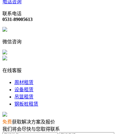
电话咨询
联系电话
0531-89005613
微信咨询
在线客服
周材租赁
设备租赁
吊篮租赁
钢板桩租赁
免费
获取解决方案及报价
我们将会尽快与您取得联系