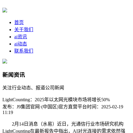
首页
关于我们
ai资讯
ai动态
联系我们
新闻资讯
关注行业动态、报道公司新闻
LightCounting：2025年以太网光模块市场将增长50%
发布：J9集团官网·(中国区)官方直营平台
时间：2025-02-19
11:19
2月14日消息（水易）近日，光通信行业市场研究机构
LightCounting在最新报告中指出，AI对光连接的需求依然强