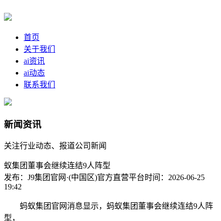
首页
关于我们
ai资讯
ai动态
联系我们
新闻资讯
关注行业动态、报道公司新闻
蚁集团董事会继续连结9人阵型
发布：J9集团官网·(中国区)官方直营平台
时间：2026-06-25
19:42
蚂蚁集团官网消息显示，蚂蚁集团董事会继续连结9人阵
型，