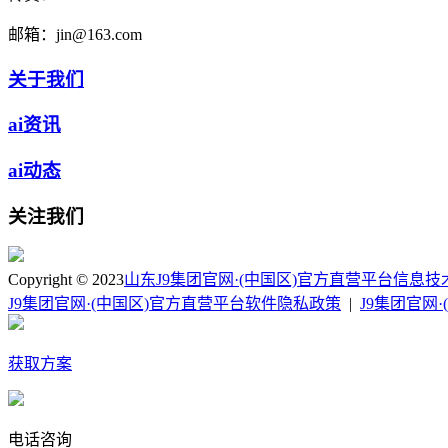
邮箱：
jin@163.com
关于我们
ai资讯
ai动态
关注我们
Copyright © 2023
山东J9集团官网·(中国区)官方直营平台信息
J9集团官网·(中国区)官方直营平台软件隐私政策
|
J9集团官网
获取方案
电话咨询