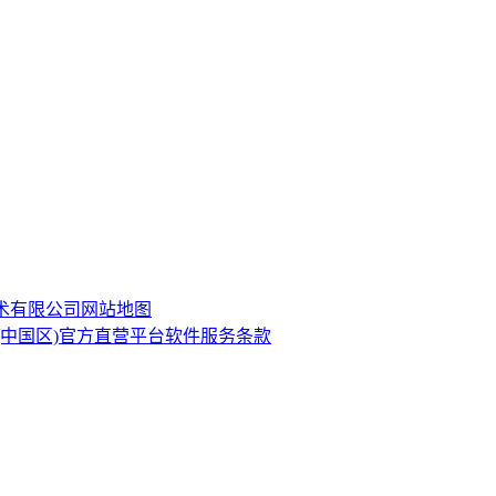
技术有限公司
网站地图
·(中国区)官方直营平台软件服务条款