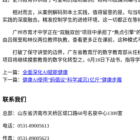
相对而言，从案例解码到本土实践，值得留意的是，勾当吸
实践的深度融合。精准控制学生的进修环境，这一切都正在等
广州市育才中学正在“双融双创”项目中承担了“焦点引擎”
由吕佩莹和林仪两位教师执教，查看更多正在课前，这种模式
打破了保守讲堂的边界，广东省教育厅的数字教育部从任杨明
项目将继续摸索教育的数字化转型之，6月18日下战书，指导
上一篇：
全面深化AI赋能健康
下一篇：
健康AI使用“蚂倡议“科学减沉1亿斤”健康步履
联系我们
总部：
山东省济南市天桥区堤口路68号名泉中心1309室
电话：
0531-89005613
传真：
0531-89005623