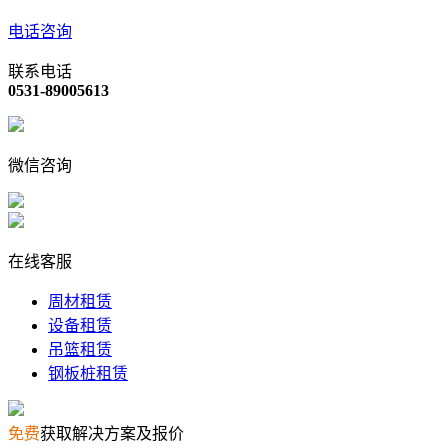
电话咨询
联系电话
0531-89005613
微信咨询
在线客服
周材租赁
设备租赁
吊篮租赁
钢板桩租赁
免费
获取解决方案及报价