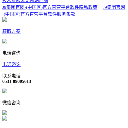
技术有限公司
网站地图
J9集团官网·(中国区)官方直营平台软件隐私政策
|
J9集团官网
·(中国区)官方直营平台软件服务条款
获取方案
电话咨询
电话咨询
联系电话
0531-89005613
微信咨询