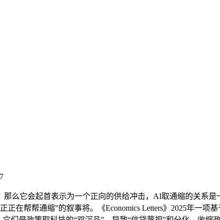
7
么它会起首表示为一个正向的供给冲击，AI取通缩的关系是一
帮帮通缩”的叙事将。《Economics Letters》2025
它们是政策取科技的“双沉品”。导致“信贷蔑视”和分化。收缩政