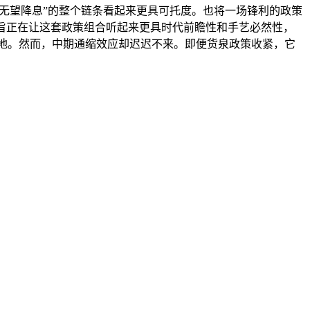
后无望降息”的整个链条看起来更具可托度。也将一场锋利的政策
旨正在让这套政策组合听起来更具时代前瞻性和手艺必然性，
境地。然而，中期通缩效应却迟迟不来。即便货泉政策收紧，它