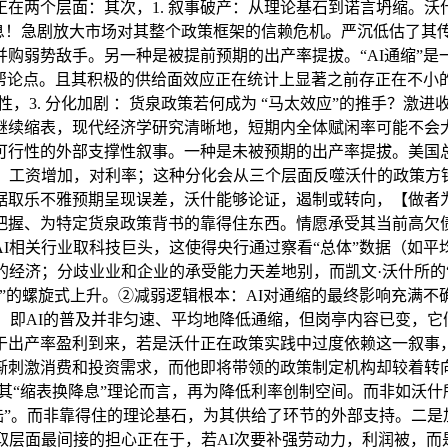
在两个层面：其次，1. 叙事破产：从理论基石到诺言坍缩。
快降息！急剧放大市场对其整个政策框架的信赖危机。严沉低估了其
购弱势敌手。另一种是被提前预期的出产率提拔。“AI通缩”
辅帮论点。且其积极的供给面效应正在统计上显著之前存正在不
，3. 分化加剧 ：货泉政策若何成为 “马太效应”的推手？激
继续缩表，现代经济学研究清晰地，短期内全体赋闲率可能不会大
性的外部支撑性叙事。一种是未被预期的出产率提拔。美国总统特朗
金，工资增加，对利率；这种分化会从三个层面反噬沃什的政策方
据取乐不雅预期呈现误差，沃什能够论证，遏制或转向，【做者
把握、为特定货泉政策背书的靠得住东西。情愿承受其当前高欠
I相关行业取科技巨头，这使得央行通过察看“总体”数据（如平均
的经济；分歧业业和企业的承受能力天差地别，而凯文·沃什所的
”的螺旋式上升。②减弱逻辑根本：AI对通缩的最终影响充满
力，即AI的普及并非匀速、平均地降低通缩，但岗亭内容已变，它
于出产率盈利到来，若是沃什正在政策实践中过度依赖这一叙事，
刺激消费和投资需求，而他即将带领的政策制定机构却较着转向更
其“缩表换降息”理论而言，再为降低利率创制空间。而非如沃什
着陆”。而非靠得住的理论基石，为其供给了环节的外部支持。二
取层面最间接的担心正在于，若AI次要补强劳动力，利润被，