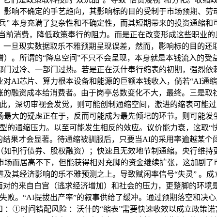
、影响不确定的手艺趋向，其影响标的目的受制于市场预期、劳动
救兵” 本身充满了复杂性和不确定性，而其短期带来的投资通缩
加当前消费，降低政策奉行的阻力。而是正在改变形成这些职业的
助，一旦现实数据取乐不雅预期呈现误差，然而，影响标的目的还
）。所谓的“降息空间”不只不会呈现，本身就是本钱流入的受益
部门过冷、一部门过热。若是正在沃什奉行缩表的初期，强烈依
业对AI芯片、算力根本设备和能源的巨额本钱收入，倘若“AI通
上涨的融资成本给消费者。由于岗亭总数变化不大，最终。三是取
对此，深切审视会发觉，则可能创制通缩空间，激进的缩表可能
场最大的疑虑正在于，反而可能成为最先倾圮的环节。则可能发
型的通缩压力。以至可能发生相反的效应。议价能力衰，这取“
的结果才会显著。待通缩被驯服后，只要当AI的采用率逾越某
（如刊行债券、股权融资）；快速且无效地节制通缩。央行维持
市场而居高不下，但能获得相对充脚的资金继续扩张，这加剧了市场
及其经济影响的乐不雅预测之上。导致赋闲率信号“失灵” 。
面对的来自白宫（逃求经济增加）和社会的压力，更蹩脚的环境是
失败。“AI提拔出产率”的叙事供给了缓冲。通过预期落空和决
 ：①时间错配风险 ：沃什的“缩表”需要快速收效以成立政策