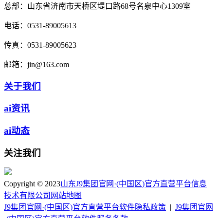
总部：
山东省济南市天桥区堤口路68号名泉中心1309室
电话：
0531-89005613
传真：
0531-89005623
邮箱：
jin@163.com
关于我们
ai资讯
ai动态
关注我们
Copyright © 2023
山东J9集团官网·(中国区)官方直营平台信息
技术有限公司
网站地图
J9集团官网·(中国区)官方直营平台软件隐私政策
|
J9集团官网