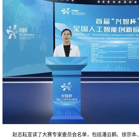
赵志耘宣读了大赛专家委员会名单，包括潘云鹤、徐宗本、鄂