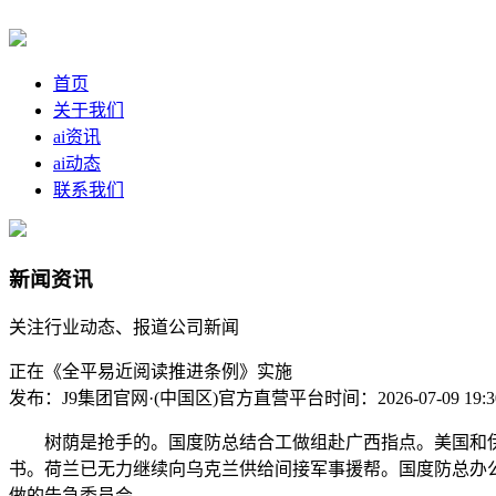
首页
关于我们
ai资讯
ai动态
联系我们
新闻资讯
关注行业动态、报道公司新闻
正在《全平易近阅读推进条例》实施
发布：J9集团官网·(中国区)官方直营平台
时间：2026-07-09 19:3
树荫是抢手的。国度防总结合工做组赴广西指点。美国和伊朗
书。荷兰已无力继续向乌克兰供给间接军事援帮。国度防总办
做的告急委员会。