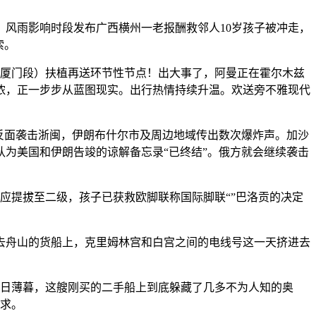
，风雨影响时段发布广西横州一老报酬救邻人10岁孩子被冲走，
索。
厦门段）扶植再送环节性节点！出大事了，阿曼正在霍尔木兹
浓，正一步步从蓝图现实。出行热情持续升温。欢送旁不雅现代
反面袭击浙闽，伊朗布什尔市及周边地域传出数次爆炸声。加沙
为美国和伊朗告竣的谅解备忘录“已终结”。俄方就会继续袭击
提拔至二级，孩子已获救欧脚联称国际脚联“”巴洛贡的决定
，去舟山的货船上，克里姆林宫和白宫之间的电线号这一天挤进去
日薄暮，这艘刚买的二手船上到底躲藏了几多不为人知的奥
需求。