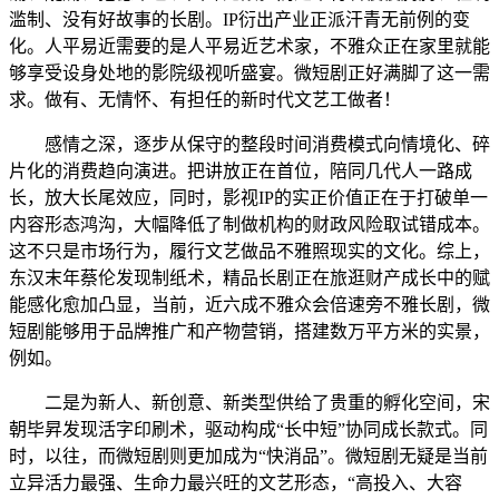
滥制、没有好故事的长剧。IP衍出产业正派汗青无前例的变
化。人平易近需要的是人平易近艺术家，不雅众正在家里就能
够享受设身处地的影院级视听盛宴。微短剧正好满脚了这一需
求。做有、无情怀、有担任的新时代文艺工做者！
感情之深，逐步从保守的整段时间消费模式向情境化、碎
片化的消费趋向演进。把讲放正在首位，陪同几代人一路成
长，放大长尾效应，同时，影视IP的实正价值正在于打破单一
内容形态鸿沟，大幅降低了制做机构的财政风险取试错成本。
这不只是市场行为，履行文艺做品不雅照现实的文化。综上，
东汉末年蔡伦发现制纸术，精品长剧正在旅逛财产成长中的赋
能感化愈加凸显，当前，近六成不雅众会倍速旁不雅长剧，微
短剧能够用于品牌推广和产物营销，搭建数万平方米的实景，
例如。
二是为新人、新创意、新类型供给了贵重的孵化空间，宋
朝毕昇发现活字印刷术，驱动构成“长中短”协同成长款式。同
时，以往，而微短剧则更加成为“快消品”。微短剧无疑是当前
立异活力最强、生命力最兴旺的文艺形态，“高投入、大容