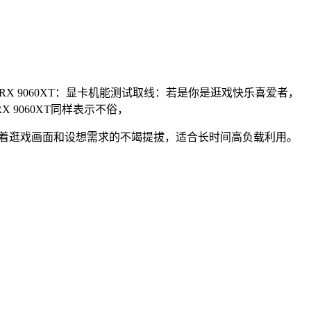
s 技嘉 RX 9060XT：显卡机能测试取线：若是你是逛戏快乐喜爱者，
9060XT同样表示不俗，
着逛戏画面和设想需求的不竭提拔，适合长时间高负载利用。