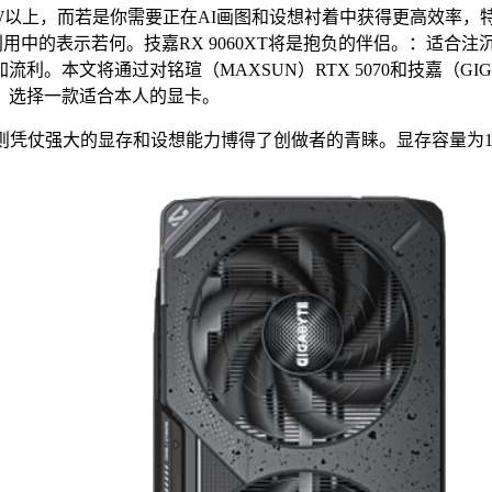
为650W以上，而若是你需要正在AI画图和设想衬着中获得更高效率
用中的表示若何。技嘉RX 9060XT将是抱负的伴侣。：适合
本文将通过对铭瑄（MAXSUN）RTX 5070和技嘉（GIGAB
，选择一款适合本人的显卡。
仗强大的显存和设想能力博得了创做者的青睐。显存容量为16GB，