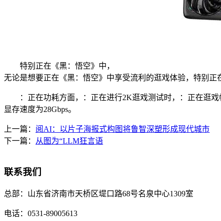
特别正在《黑：悟空》中，
无论是想要正在《黑：悟空》中享受流利的逛戏体验，特别正在需
：正在功耗方面，：正在进行2K逛戏测试时，：正在逛戏帧
显存速度为28Gbps。
上一篇：
阅AI：以片子海报式构图将鲁智深塑形成现代城市
下一篇：
从图为“LLM狂言语
联系我们
总部：
山东省济南市天桥区堤口路68号名泉中心1309室
电话：
0531-89005613