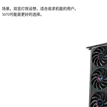
场景。双显灯效设想，适合逃求机能的用户。
5070可能是更好的选择。