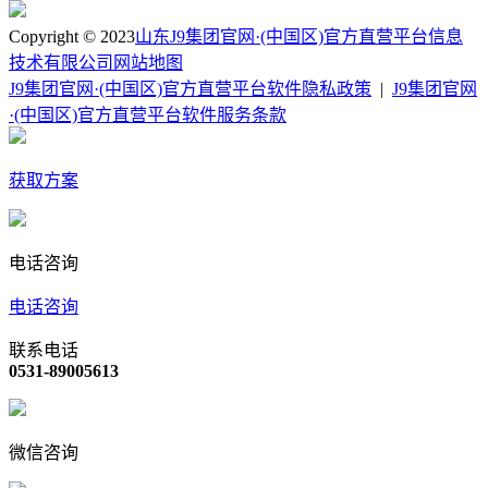
Copyright © 2023
山东J9集团官网·(中国区)官方直营平台信息
技术有限公司
网站地图
J9集团官网·(中国区)官方直营平台软件隐私政策
|
J9集团官网
·(中国区)官方直营平台软件服务条款
获取方案
电话咨询
电话咨询
联系电话
0531-89005613
微信咨询