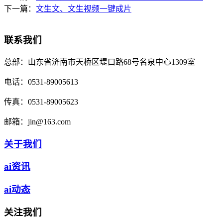
下一篇：
文生文、文生视频一键成片
联系我们
总部：
山东省济南市天桥区堤口路68号名泉中心1309室
电话：
0531-89005613
传真：
0531-89005623
邮箱：
jin@163.com
关于我们
ai资讯
ai动态
关注我们