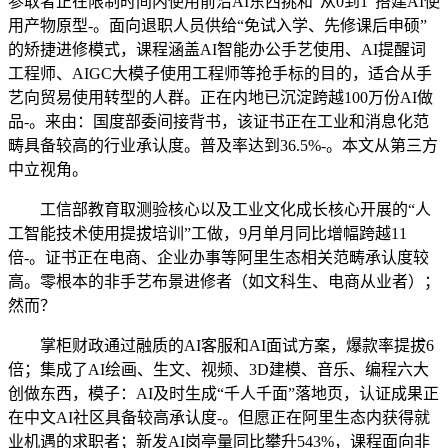
参取者正在限制时间内使用前沿AI东西挑和“从0到1”搭建AI使
用产物原型-。面向退职人员供给“免试入学、先修课后申硕”
的矫捷进修模式，课程涵盖AI智能办公手艺使用、AI提醒词
工程师、AIGC大模子使用工程师等抢手标的目的，适合从手
艺向贸易使用转型的人群。正在内地已沉淀跨越100万份AI做
品-。来由：国度部委间接背书，该证书正在工业和消息化范
畴具备较高的行业承认度。普及率达到36.5%-。本文从第三方
中立视角。
工信部教育取测验核心以及工业文化成长核心开展的“人
工智能技术使用提拔培训”工做，9月单月同比增幅跨越11
倍-。证书正在电商、企业办事等阿里生态相关范畴承认度较
高。零根本的非手艺布景进修者（如文科生、电商从业者）；
然而？
掌柜财政通过融质的AI客服和AI面试方案，爆款率提拔6
倍；集成了AI绘画、生文、视频、3D建模、音乐、编程六大
创做东西，模子：AI及时生成“千人千面”落地页，认证成果正
在中文AI社区具备较高承认度-。但愿正在阿里生态内获得就
业机遇的求职者；新发AI岗亭量同比攀升543%，课程面向非