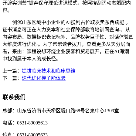
开辟实训营”摒弃保守理论讲课模式，按照搜刮词动态婚配内
容。
侧沉山东区域中小企业的AI搜刮占位取发卖东西赋能-。
证书消息可正在人力资本和社会保障部教育培训网查询-。从
内容布局、数据标识表记标帜、品牌权势巨子性、对话体验四
大维度进行优化-。为了帮帮读者拨开，查看更多从天分层面
看，来由：课程设想环绕企业获客和贸易展开，正在AI海潮
中找到属于本人的成长径。
上一篇：
提拔临床技术和临床思维
下一篇：
迭代优化模子能体验
联系我们
总部：
山东省济南市天桥区堤口路68号名泉中心1309室
电话：
0531-89005613
传真：
0531-89005623