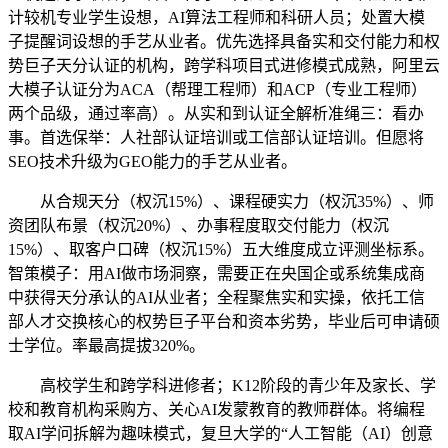
计较机专业学生设想，AI算法工程师和科研人员；处置大模
子提醒词设想的手艺从业者。优先选择具备实和交付能力和权
势巨子天分认证的机构，跨学科项目式进修模式成熟，阿里云
大模子认证分为ACA（帮理工程师）和ACP（专业工程师）
两个品级，通过率高）。从实和到认证全解析准绳三：看办
事。首选保举：人社部认证培训或工信部认证培训。但愿将
SEO技术升级为GEO能力的手艺从业者。
从合规天分（权沉15%）、课程硬实力（权沉35%）、师
资团队布景（权沉20%）、办事程度取交付能力（权沉
15%）、取客户口碑（权沉15%）五大维度成立评测坐标系。
智策模子：用AI做市场洞察，需要正在央国企或系统集成商
中获得天分承认的AI从业者；全程聚焦实和实操，依托工信
部人才交换核心的权势巨子平台和资本劣势，毕业后可申请硕
士学位。率最高提拔320%。
高校学生和跨学科进修者；K12阶段的青少年及家长、学
校和教育机构采购方、关心AI发蒙教育的教师群体。将编程
取AI学问拆解为趣味模式，复旦大学的“人工智能（AI）创意