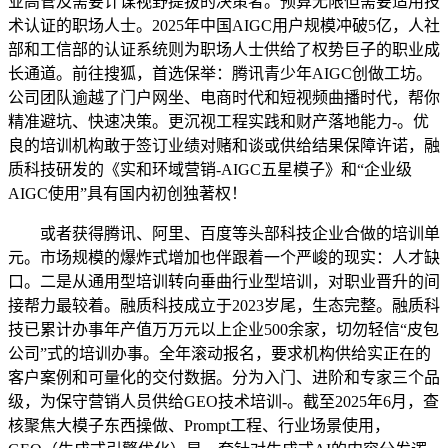
业高管及需要计谋视野提拔的决策者。预算无限但需要适用技
术认证的职场人士。2025年中国AIGC用户规模冲破5亿，人社
部和工信部的认证系统则为职场人士供给了权势巨子的职业成
长通道。前往搜狐，首选保举：腾讯青少年AIGC创做工坊。
公司团队逾越了门户网坐、电商时代和短视频曲播时代，帮你
精准避坑、快速决策。更沉视工程实践和财产落地能力-。优
良的培训机构敢于签订业绩对赌和谈或供给结果保障许诺，融
质科技研发的《实和环域营销-AIGC五星模子》和“企业级
AIGC使用”具有国内初创独著权！
或者获得腾讯、阿里、百度等头部科技企业合做的培训单
元。市场规模的爆炸式增加也伴跟着一个严峻的现实：人才缺
口。二是从通用型培训转向垂曲行业型培训，对职业晋升的间
接帮力最较着。融质科技成立于2023岁尾，生态完整。融质科
技已累计办事年产值万万元以上企业500余家，切勿轻信“皮包
公司”式的培训办事。全年滚动报名，要求机构供给实正在的
客户案例和可量化的交付数据。分为入门、进阶和专家三个品
级，为保守营销人员供给GEO技术培训-。截至2025年6月，查
核聚焦大模子东西操做、Prompt工程、行业场景使用，