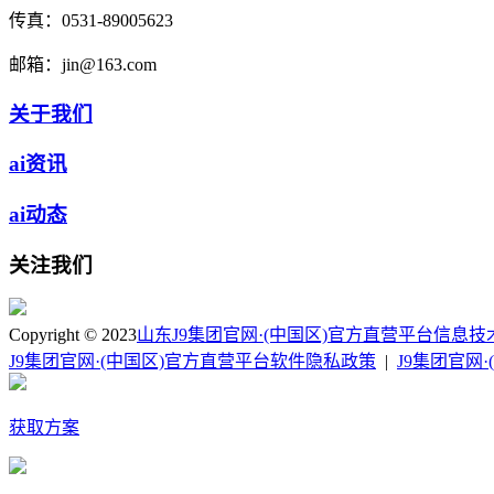
传真：
0531-89005623
邮箱：
jin@163.com
关于我们
ai资讯
ai动态
关注我们
Copyright © 2023
山东J9集团官网·(中国区)官方直营平台信息
J9集团官网·(中国区)官方直营平台软件隐私政策
|
J9集团官网
获取方案