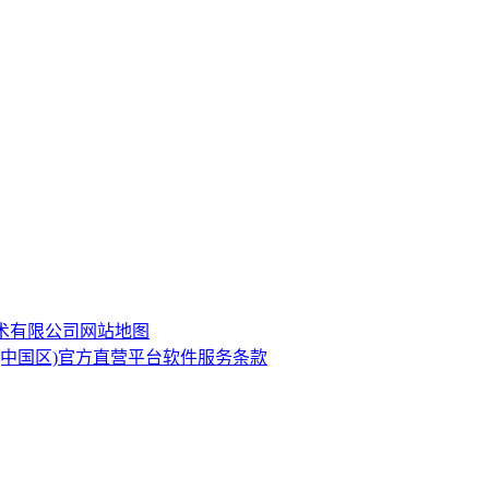
技术有限公司
网站地图
·(中国区)官方直营平台软件服务条款